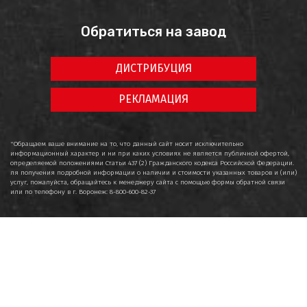
Обратиться на завод
ДИСТРИБУЦИЯ
РЕКЛАМАЦИЯ
"Обращаем ваше внимание на то, что данный сайт носит исключительно
информационный характер и ни при каких условиях не является публичной офертой,
определяемой положениями Статьи 437 (2) Гражданского кодекса Российской Федерации.
ля получения подробной информации о наличии и стоимости указанных товаров и (или)
услуг, пожалуйста, обращайтесь к менеджеру сайта с помощью формы обратной связи
или по телефону в г. Воронеж: 8-800-600-82-37